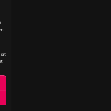
t
am
 sit
it