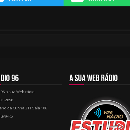
dio 96
A sua web rádio
 96 a sua Web rádio
931-2896
ano da Cunha 211 Sala 106
uva-RS