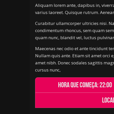
Aliquam lorem ante, dapibus in, viverra 
varius laoreet. Quisque rutrum. Aenean 
Curabitur ullamcorper ultricies nisi. 
condimentum rhoncus, sem quam sempe
quam nunc, blandit vel, luctus pulvinar,
Maecenas nec odio et ante tincidunt te
Nullam quis ante. Etiam sit amet orci eg
amet nibh. Donec sodales sagittis mag
cursus nunc,
Hora que começa: 22:00
Local