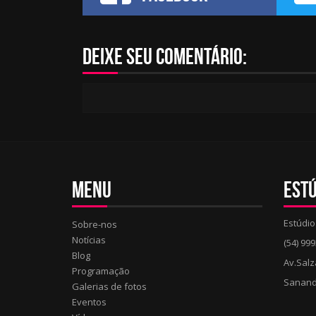
Deixe seu comentário:
Menu
Estú
Estúdio
Sobre-nos
Notícias
(54) 99
Blog
Av.Salz
Programação
Sanand
Galerias de fotos
Eventos